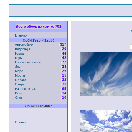
Всего обоев на сайте: 702
Главная
Обои 1920 × 1200:
Автомобили
(
)
317
Водопады
(
)
20
Город
(
)
44
Горы
(
)
42
Красивый пейзаж
(
)
72
Лес
(
)
24
Море
(
)
25
Мосты
(
)
15
Облака
(
)
33
Озёра
(
)
21
Рассвет и закат
(
)
65
Реки
(
)
14
Снег
(
)
10
Обои по темам:
Статьи