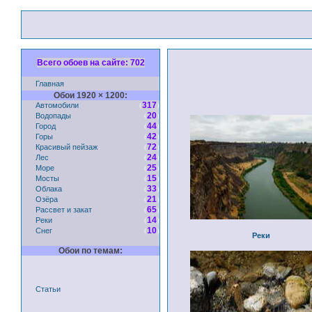
Всего обоев на сайте: 702
Главная
Обои 1920 × 1200:
Автомобили
(
)
317
Водопады
(
)
20
Город
(
)
44
Горы
(
)
42
Красивый пейзаж
(
)
72
Лес
(
)
24
Море
(
)
25
Мосты
(
)
15
Облака
(
)
33
Озёра
(
)
21
Рассвет и закат
(
)
65
Реки
(
)
14
Снег
(
)
10
Реки
Обои по темам:
Статьи