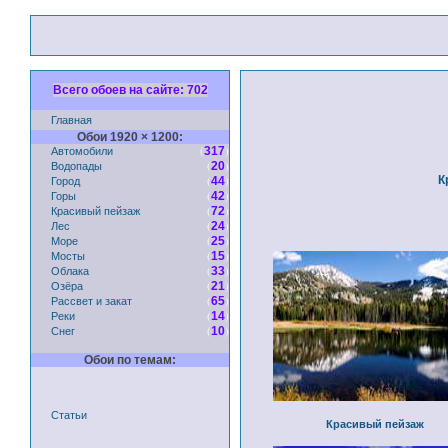
Всего обоев на сайте: 702
Главная
Обои 1920 × 1200:
Автомобили
(
)
317
Водопады
(
)
20
Город
(
)
К
44
Горы
(
)
42
Красивый пейзаж
(
)
72
Лес
(
)
24
Море
(
)
25
Мосты
(
)
15
Облака
(
)
33
Озёра
(
)
21
Рассвет и закат
(
)
65
Реки
(
)
14
Снег
(
)
10
Обои по темам:
Статьи
Красивый пейзаж