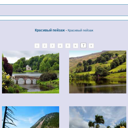
Красивый пейзаж
Красивый пейзаж
-
7
1
2
3
4
5
6
8