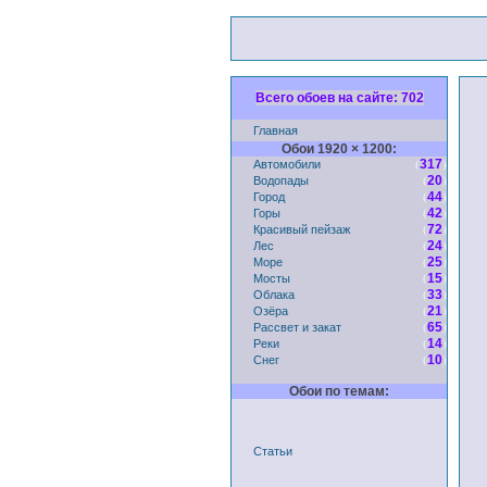
Всего обоев на сайте: 702
Главная
Обои 1920 × 1200:
Автомобили
(
)
317
Водопады
(
)
20
Город
(
)
44
Горы
(
)
42
Красивый пейзаж
(
)
72
Лес
(
)
24
Море
(
)
25
Мосты
(
)
15
Облака
(
)
33
Озёра
(
)
21
Рассвет и закат
(
)
65
Реки
(
)
14
Снег
(
)
10
Обои по темам:
Статьи